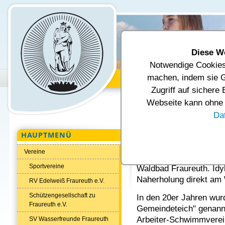
Diese W
Notwendige Cookies 
Unsere Gemeinde
Verwal
machen, indem sie G
Zugriff auf sichere
Aktuelle Seite:
Startseite
Tourism
Webseite kann ohne d
SV Wasserfreunde Fraureuth e.V.
Da
HAUPTMENÜ
SV Wasserfreun
Vereine
Der Stützpunkt des Ver
Sportvereine
Waldbad Fraureuth. Idyl
Naherholung direkt am
RV Edelweiß Fraureuth e.V.
Schützengesellschaft zu
In den 20er Jahren wur
Fraureuth e.V.
Gemeindeteich" genannt
Arbeiter-Schwimmverein
SV Wasserfreunde Fraureuth