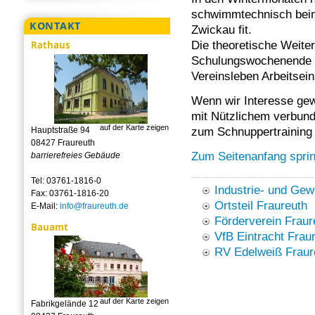
schwimmtechnisch beim
KONTAKT
Zwickau fit.
Die theoretische Weiter
Rathaus
Schulungswochenende 
Vereinsleben Arbeitsei
Wenn wir Interesse ge
mit Nützlichem verbund
auf der Karte zeigen
Hauptstraße 94
zum Schnuppertraining 
08427 Fraureuth
Zum Seitenanfang spri
barrierefreies Gebäude
Tel: 03761-1816-0
Industrie- und Ge
Fax: 03761-1816-20
Ortsteil Fraureuth
E-Mail:
info@fraureuth.de
Förderverein Fraur
Bauamt
VfB Eintracht Fraur
RV Edelweiß Fraure
auf der Karte zeigen
Fabrikgelände 12