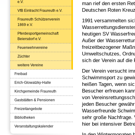
e.V.
man rief den ersten R
Deutschen Roten Kreuz
VfB Eintracht Fraureuth e.V.
Fraureuth Schützenverein
1991 versammelten sic
1869 e.V.
Wasserrettungsdienstes
heutigen SV Wasserfreu
Pferdesportgemeinschaft
Beiersdorf e.V.
Außer der Wasserrettun
freizeitbezogener Maß
Feuerwehrvereine
Umweltschutzes, Ordnu
Züchter
sich der Verein auf die
weitere Vereine
Der Verein versucht im
Freibad
Schwimmsport zu gewinn
Erich-Glowatzky-Halle
heißen Tagen, wenn sic
Besucher erfreuen kan
Kirchgemeinde Fraureuth
von Vereinsrettungssch
Gaststätten & Pensionen
jeden Besucher gewährle
Freizeitangebote
Wasserfreunde Schwimm
sehr große Nachfrage. 
Bibliotheken
hier bei intensiver Be
Veranstaltungskalender
In den Wintermonaten ha