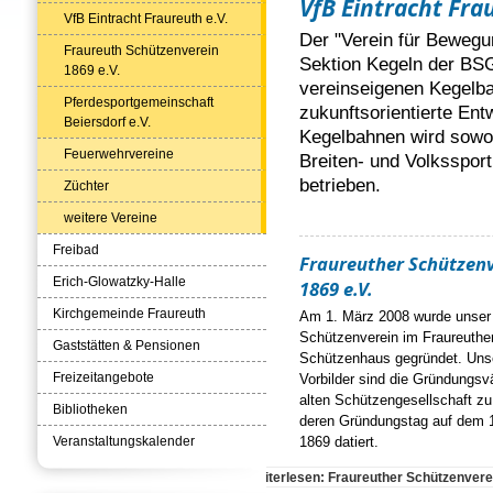
VfB Eintracht Fra
VfB Eintracht Fraureuth e.V.
Der "Verein für Bewegu
Fraureuth Schützenverein
Sektion Kegeln der BSG
1869 e.V.
vereinseigenen Kegelba
Pferdesportgemeinschaft
zukunftsorientierte En
Beiersdorf e.V.
Kegelbahnen wird sowohl
Feuerwehrvereine
Breiten- und Volksspor
betrieben.
Züchter
weitere Vereine
Freibad
Fraureuther Schützen
Erich-Glowatzky-Halle
1869 e.V.
Kirchgemeinde Fraureuth
Am 1. März 2008 wurde unser
Schützenverein im Fraureuthe
Gaststätten & Pensionen
Schützenhaus gegründet. Uns
Freizeitangebote
Vorbilder sind die Gründungsvä
alten Schützengesellschaft zu
Bibliotheken
deren Gründungstag auf dem 1
1869 datiert.
Veranstaltungskalender
Weiterlesen: Fraureuther Schützenverei