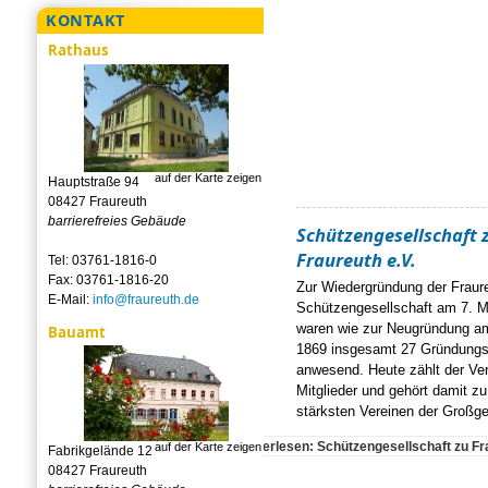
KONTAKT
Rathaus
auf der Karte zeigen
Hauptstraße 94
08427 Fraureuth
barrierefreies Gebäude
Schützengesellschaft 
Fraureuth e.V.
Tel: 03761-1816-0
Fax: 03761-1816-20
Zur Wiedergründung der Fraur
E-Mail:
info@fraureuth.de
Schützengesellschaft am 7. 
waren wie zur Neugründung am
Bauamt
1869 insgesamt 27 Gründungs
anwesend. Heute zählt der Ver
Mitglieder und gehört damit z
stärksten Vereinen der Großg
Weiterlesen: Schützengesellschaft zu Fra
auf der Karte zeigen
Fabrikgelände 12
08427 Fraureuth