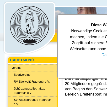
Diese W
Notwendige Cookies 
Unsere Gemeinde
Verwal
machen, indem sie G
Zugriff auf sichere
Aktuelle Seite:
Startseite
Tourism
Webseite kann ohne d
Da
HAUPTMENÜ
Sportvereine
Vereine
Pferdesportgemein
Sportvereine
Die Pferdesportgemeins
RV Edelweiß Fraureuth e.V.
20 Mitgliedern gegründ
von Beginn den Schwer
Schützengesellschaft zu
Fraureuth e.V.
Bereich Breitensport im
SV Wasserfreunde Fraureuth
e.V.