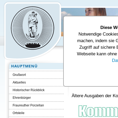
Diese W
Notwendige Cookies 
Unsere Gemeinde
Verwal
machen, indem sie G
Zugriff auf sichere
Aktuelle Seite:
Startseite
Kommun
Webseite kann ohne d
Da
HAUPTMENÜ
Herzlich will
Grußwort
Kommunal Nac
Aktuelles
Historischer Rückblick
Ältere Ausgaben der K
Ehrenbürger
Fraureuther Porzellan
Ortsteile