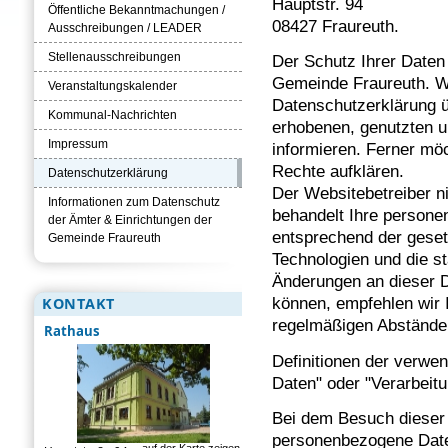
Hauptstr. 94
Öffentliche Bekanntmachungen /
08427 Fraureuth.
Ausschreibungen / LEADER
Stellenausschreibungen
Der Schutz Ihrer Daten
Gemeinde Fraureuth. Wi
Veranstaltungskalender
Datenschutzerklärung 
Kommunal-Nachrichten
erhobenen, genutzten 
Impressum
informieren. Ferner mö
Rechte aufklären.
Datenschutzerklärung
Der Websitebetreiber n
Informationen zum Datenschutz
behandelt Ihre persone
der Ämter & Einrichtungen der
entsprechend der geset
Gemeinde Fraureuth
Technologien und die s
Änderungen an dieser 
KONTAKT
können, empfehlen wir 
regelmäßigen Abstände
Rathaus
Definitionen der verwe
Daten" oder "Verarbeitu
Bei dem Besuch dieser 
personenbezogene Date
auf der Karte zeigen