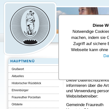
Diese W
Notwendige Cookies 
Unsere Gemeinde
Verwal
machen, indem sie G
Zugriff auf sichere
Aktuelle Seite:
Startseite
Datens
Webseite kann ohne d
Da
HAUPTMENÜ
Datenschutzer
Grußwort
1. Grundlegend
Aktuelles
Diese Datenschutzerklä
Historischer Rückblick
informieren über die A
und Verwendung perso
Ehrenbürger
Websitebetreiber:
Fraureuther Porzellan
Gemeinde Fraureuth
Ortsteile