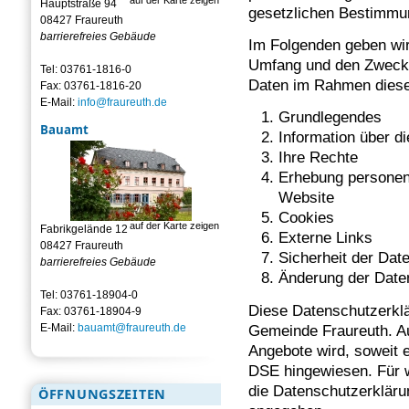
Hauptstraße 94
gesetzlichen Bestimmu
08427 Fraureuth
barrierefreies Gebäude
Im Folgenden geben wir 
Umfang und den Zweck 
Tel: 03761-1816-0
Daten im Rahmen diese
Fax: 03761-1816-20
E-Mail:
info@fraureuth.de
Grundlegendes
Bauamt
Information über 
Ihre Rechte
Erhebung personen
Website
Cookies
auf der Karte zeigen
Fabrikgelände 12
Externe Links
08427 Fraureuth
Sicherheit der Dat
barrierefreies Gebäude
Änderung der Date
Tel: 03761-18904-0
Diese Datenschutzerklär
Fax: 03761-18904-9
E-Mail:
bauamt@fraureuth.de
Gemeinde Fraureuth. Au
Angebote wird, soweit e
DSE hingewiesen. Für w
die Datenschutzerklärun
ÖFFNUNGSZEITEN