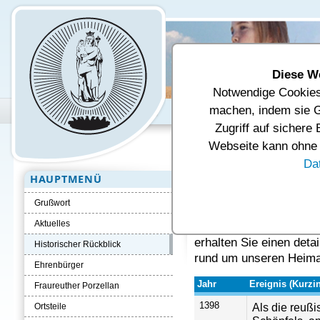
Diese W
Notwendige Cookies 
Unsere Gemeinde
Verwal
machen, indem sie G
Zugriff auf sichere
Aktuelle Seite:
Startseite
Histori
Webseite kann ohne d
Da
HAUPTMENÜ
Historischer Rü
Grußwort
Die Großgemeinde Fraur
Aktuelles
Region mit Tradition, 
erhalten Sie einen deta
Historischer Rückblick
rund um unseren Heima
Ehrenbürger
Jahr
Ereignis (Kurzi
Fraureuther Porzellan
1398
Als die reuß
Ortsteile