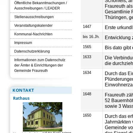
Schönfels, a
Öffentliche Bekanntmachungen /
Fraureuth als
Ausschreibungen / LEADER
Gesamtlinie R
Thüringen, g
Stellenausschreibungen
Veranstaltungskalender
1447
Erste urkund
Kommunal-Nachrichten
bis 16.Jh.
Entwicklung 
Impressum
1565
Bis dato gibt
Datenschutzerklärung
1633
Die Verbindu
Informationen zum Datenschutz
die durchzie
der Ämter & Einrichtungen der
Gemeinde Fraureuth
1634
Durch das Ei
Plünderungen
Einwohnerzah
KONTAKT
1648
Fraureuth zä
Rathaus
52 Bauernhöf
sowie 3 Wass
1650
Durch das erh
Jahrmärkten v
Gemeinde vom
das Siegel di
auf der Karte zeigen