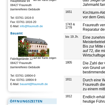
Hauptstraße 94
Jahrmarkt fan
08427 Fraureuth
barrierefreies Gebäude
1651
Kirchturm-Akt
vor dem Greiz
Tel: 03761-1816-0
Fax: 03761-1816-20
1743 &
Fraureuth ve
E-Mail:
info@fraureuth.de
1778
Reparatur de
Bauamt
bis 19.Jh.
Eine zunehm
Meisterbetrie
Bis zur Mitte
auf 72, die 
Wirtschaftsge
auf der Karte zeigen
Fabrikgelände 12
1805
Die Zahl der 
08427 Fraureuth
von Grund un
barrierefreies Gebäude
bestimmende 
Tel: 03761-18904-0
1811
Durch eine Wo
Fax: 03761-18904-9
Fraureuth die
E-Mail:
bauamt@fraureuth.de
zu einem mit
1812
Endlich erhäl
ÖFFNUNGSZEITEN
heutige Führ