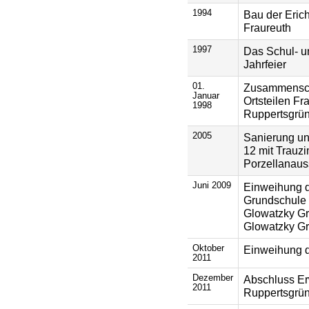
1994
Bau der Eric
Fraureuth
1997
Das Schul- un
Jahrfeier
01.
Zusammenschl
Januar
Ortsteilen Fr
1998
Ruppertsgrün
2005
Sanierung un
12 mit Trauz
Porzellanaus
Juni 2009
Einweihung d
Grundschule 
Glowatzky Gr
Glowatzky G
Oktober
Einweihung d
2011
Dezember
Abschluss E
2011
Ruppertsgrü