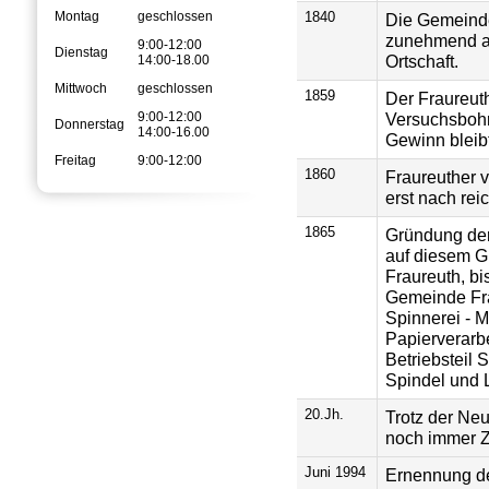
Montag
geschlossen
1840
Die Gemeinde
zunehmend au
9:00-12:00
Dienstag
Ortschaft.
14:00-18.00
Mittwoch
geschlossen
1859
Der Fraureuth
Versuchsbohr
9:00-12:00
Donnerstag
14:00-16.00
Gewinn bleib
Freitag
9:00-12:00
1860
Fraureuther 
erst nach rei
1865
Gründung der
auf diesem Gr
Fraureuth, bi
Gemeinde Fra
Spinnerei - 
Papierverarb
Betriebsteil 
Spindel und 
20.Jh.
Trotz der Ne
noch immer Z
Juni 1994
Ernennung de