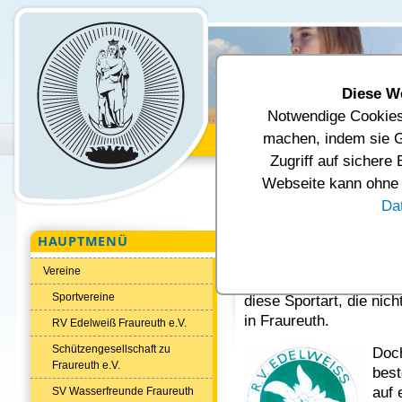
Diese W
Notwendige Cookies 
Unsere Gemeinde
Verwal
machen, indem sie G
Zugriff auf sichere
Aktuelle Seite:
Startseite
Tourism
Webseite kann ohne d
RV Edelweiß Fraureuth e.V.
Da
HAUPTMENÜ
RV Edelweiß Fr
Vereine
Seit 100 Jahren gibt e
Sportvereine
diese Sportart, die nich
in Fraureuth.
RV Edelweiß Fraureuth e.V.
Schützengesellschaft zu
Doch
Fraureuth e.V.
best
auf 
SV Wasserfreunde Fraureuth