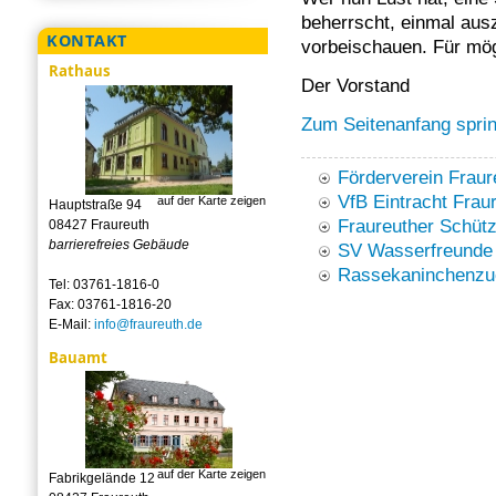
beherrscht, einmal aus
KONTAKT
vorbeischauen. Für mög
Rathaus
Der Vorstand
Zum Seitenanfang spri
Förderverein Fraur
VfB Eintracht Fraur
auf der Karte zeigen
Hauptstraße 94
Fraureuther Schütz
08427 Fraureuth
barrierefreies Gebäude
SV Wasserfreunde 
Rassekaninchenzuc
Tel: 03761-1816-0
Fax: 03761-1816-20
E-Mail:
info@fraureuth.de
Bauamt
auf der Karte zeigen
Fabrikgelände 12