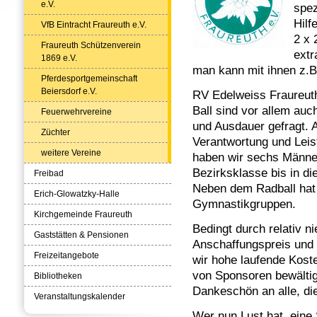
e.V.
spez
Hilf
VfB Eintracht Fraureuth e.V.
2 x 
Fraureuth Schützenverein
extr
1869 e.V.
man kann mit ihnen z.B
Pferdesportgemeinschaft
Beiersdorf e.V.
RV Edelweiss Fraureut
Ball sind vor allem au
Feuerwehrvereine
und Ausdauer gefragt. 
Züchter
Verantwortung und Leist
weitere Vereine
haben wir sechs Männer
Bezirksklasse bis in di
Freibad
Neben dem Radball hat
Erich-Glowatzky-Halle
Gymnastikgruppen.
Kirchgemeinde Fraureuth
Bedingt durch relativ n
Gaststätten & Pensionen
Anschaffungspreis und
Freizeitangebote
wir hohe laufende Kost
von Sponsoren bewältig
Bibliotheken
Dankeschön an alle, di
Veranstaltungskalender
Wer nun Lust hat, eine S