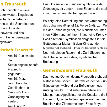
in Fraureuth
Das Ortssiegel geht auf ein Symbol aus der
Gründungszeit zurück – eine Epoche, die star
Schützenplatz – viele
vom christlichen Glauben geprägt war.
ützenwesen, Kegelsport
schaftliche Leben in
Es zeigt eine Darstellung aus der Offenbarung
nhaus, der Sportplatz und
des Johannes (Kapitel 12, Verse 1–4): „Ein W
d sind Orte der
mit der Sonne begleitet, die Mondsichel unter
tbewerbs und des
ihren Füßen und auf ihrem Haupt eine Krone 
 – mit einer bewegten
zwölf Sternen.“ Symbolisch dargestellt ist die
egenwart.
Gottesmutter Maria mit dem Kind auf der
Mondsichel stehend. Unter ihr befindet sich ei
llschaft Fraureuth
Nest mit sieben Raben – die Zahl Sieben hat i
Am 19. Juni wurde
der Bibel eine besondere, symbolische
die
Bedeutung.
Schützengesellschaft
Gemeindeamt Fraureuth
Fraureuth
gegründet.
Das heutige Gemeindeamt Fraureuth steht au
Am 19. März
historischem Boden: Einst war es der Sau- un
beschloss die
Gänseanger, während der Befreiungskriege
Gesellschaft, ein
Anfang des 19. Jh. diente diese Stelle als
Grundstück am
Übungs- und Appellplatz für die Kosaken, die 
Ortseingang zu
Fraureuth Quartier hatten, später war hier der
kaufen.
Bauplatz des Zimmermeisters Ernst Meyer.
Am 1. und 2.