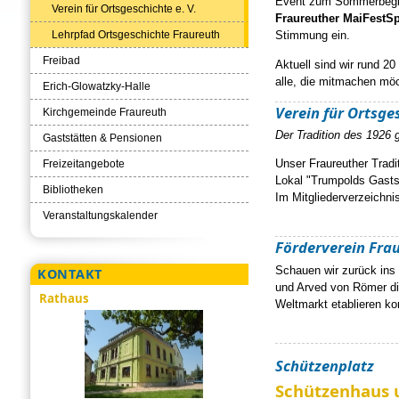
Event zum Sommerbeginn
Verein für Ortsgeschichte e. V.
Fraureuther MaiFestSp
Lehrpfad Ortsgeschichte Fraureuth
Stimmung ein.
Freibad
Aktuell sind wir rund 20
alle, die mitmachen mö
Erich-Glowatzky-Halle
Verein für Ortsges
Kirchgemeinde Fraureuth
Der Tradition des 1926 
Gaststätten & Pensionen
Unser Fraureuther Tradi
Freizeitangebote
Lokal "Trumpolds Gasts
Bibliotheken
Im Mitgliederverzeichni
Veranstaltungskalender
Förderverein Frau
Schauen wir zurück ins 
KONTAKT
und Arved von Römer die
Rathaus
Weltmarkt etablieren ko
Schützenplatz
Schützenhaus 