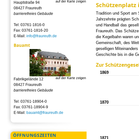
auf der Karte zeigen
Hauptstraße 94
Schützenplatz 
08427 Fraureuth
Tradition und Sport am 
barrierefreies Gebäude
Jahrzehnte prägten Sch
Tel: 03761-1816-0
und Handball das gesell
Fax: 03761-1816-20
Fraureuth. Das Schütze
E-Mail:
info@fraureuth.de
die Kegelbahn waren un
Gemeinschaft, des Wet
Bauamt
geselligen Miteinanders
Geschichte bis in die G
Zur Schützengese
1869
auf der Karte zeigen
Fabrikgelände 12
08427 Fraureuth
barrierefreies Gebäude
Tel: 03761-18904-0
1870
Fax: 03761-18904-9
E-Mail:
bauamt@fraureuth.de
ÖFFNUNGSZEITEN
1871