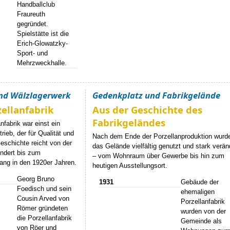
Handballclub
Fraureuth
gegründet.
Spielstätte ist die
Erich-Glowatzky-
Sport- und
Mehrzweckhalle.
und Wälzlagerwerk
Gedenkplatz und Fabrikgelände
ellanfabrik
Aus der Geschichte des
Fabrikgeländes
nfabrik war einst ein
rieb, der für Qualität und
Nach dem Ende der Porzellanproduktion wurd
Geschichte reicht von der
das Gelände vielfältig genutzt und stark verän
ndert bis zum
– vom Wohnraum über Gewerbe bis hin zum
gang in den 1920er Jahren.
heutigen Ausstellungsort.
Georg Bruno
1931
Gebäude der
Foedisch und sein
ehemaligen
Cousin Arved von
Porzellanfabrik
Römer gründeten
wurden von der
die Porzellanfabrik
Gemeinde als
von Röer und