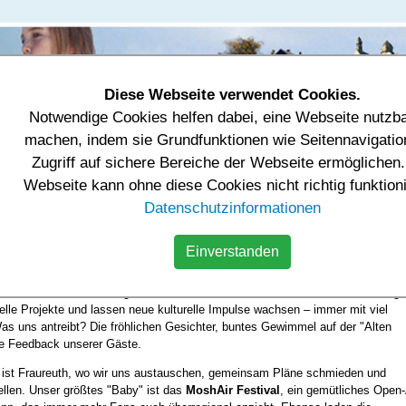
Diese Webseite verwendet Cookies.
Notwendige Cookies helfen dabei, eine Webseite nutzb
tung & Einrichtungen
Tourismus & Freizeit
Wirtschaft
machen, indem sie Grundfunktionen wie Seitennavigatio
Zugriff auf sichere Bereiche der Webseite ermöglichen.
us & Freizeit
Vereine
weitere Vereine
Webseite kann ohne diese Cookies nicht richtig funktion
Datenschutzinformationen
eine
Einverstanden
. V. Fraureuth
kulturelle Leben in der Region zu bereichern und Menschen zusammenzubringe
elle Projekte und lassen neue kulturelle Impulse wachsen – immer mit viel
as uns antreibt? Die fröhlichen Gesichter, buntes Gewimmel auf der "Alten
ve Feedback unserer Gäste.
ist Fraureuth, wo wir uns austauschen, gemeinsam Pläne schmieden und
ellen. Unser größtes "Baby" ist das
MoshAir Festival
, ein gemütliches Open-