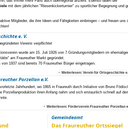
, das immer mehr Fans auch überregional anzieht. Ebenso laden die
iele
mit dem jährlichen "Riesenkickerturnier" zu sportlicher Begegnung und g
 aktive Mitglieder, die ihre Ideen und Fähigkeiten einbringen – und freuen uns 
chten!
chichte e. V.
gegründeten Vereins verpflichtet
tionsverein wurde am 15. Juli 1926 von 7 Gründungsmitgliedern im ehemalige
tätte" am Fraureuther Markt gegründet.
s von 1937 sind bereits 70 Fraureuther Bürger eingetragen.
Weiterlesen: Verein für Ortsgeschichte e.
reuther Porzellan e.V.
vorletzte Jahrhundert, wo 1865 in Fraureuth durch Initiative von Bruno Födisc
 Porzellanproduktion ihren Anfang nahm und sich erstaunlich schnell auf de
nnte.
Weiterlesen: Förderverein Fraureuther Porzellan e
Gemeindeamt
und
Das Fraureuther Ortssiegel