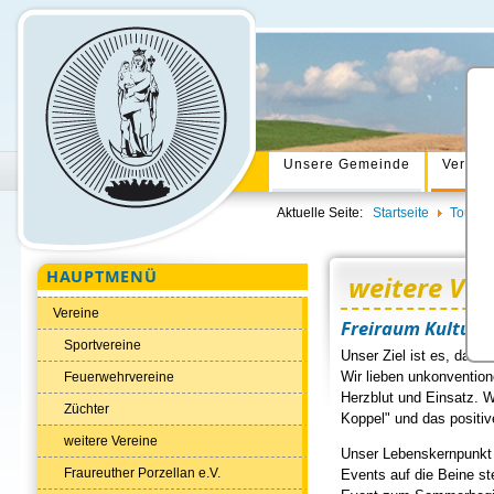
Unsere Gemeinde
Verwal
Aktuelle Seite:
Startseite
Tourism
HAUPTMENÜ
weitere Ver
Vereine
Freiraum Kultur e
Sportvereine
Unser Ziel ist es, das 
Wir lieben unkonvention
Feuerwehrvereine
Herzblut und Einsatz. W
Züchter
Koppel" und das positi
weitere Vereine
Unser Lebenskernpunkt 
Fraureuther Porzellan e.V.
Events auf die Beine st