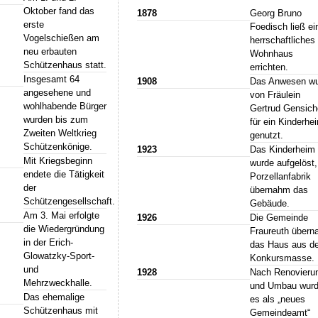
Oktober fand das
1878
Georg Bruno
erste
Foedisch ließ ei
Vogelschießen am
herrschaftliches
neu erbauten
Wohnhaus
Schützenhaus statt.
errichten.
Insgesamt 64
1908
Das Anwesen w
angesehene und
von Fräulein
wohlhabende Bürger
Gertrud Gensic
wurden bis zum
für ein Kinderhe
Zweiten Weltkrieg
genutzt.
Schützenkönige.
1923
Das Kinderheim
Mit Kriegsbeginn
wurde aufgelöst,
endete die Tätigkeit
Porzellanfabrik
der
übernahm das
Schützengesellschaft.
Gebäude.
Am 3. Mai erfolgte
1926
Die Gemeinde
die Wiedergründung
Fraureuth über
in der Erich-
das Haus aus de
Glowatzky-Sport-
Konkursmasse.
und
1928
Nach Renovieru
Mehrzweckhalle.
und Umbau wur
Das ehemalige
es als „neues
Schützenhaus mit
Gemeindeamt“