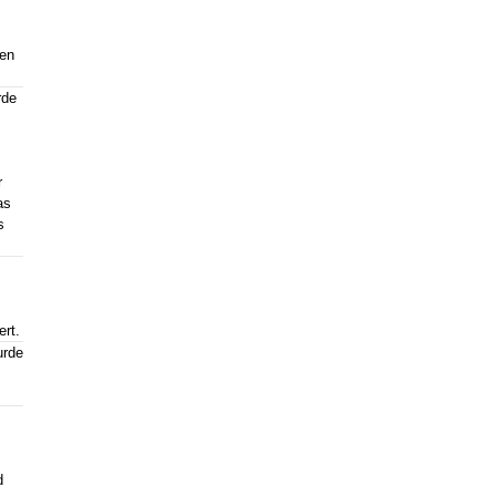
en
rde
r
as
s
ert.
urde
d