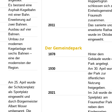
angebaut.
Ruppertsgrün
Es bestand eine
schlossen sich 
Asphalt-Kegelbahn
Einheitsgemein
mit einer Bahn.
Fraureuth
Erweiterung auf
zusammen.
zwei Bahnen.
2011
Das sanierte un
Ausbau auf vier
erweiterte Rath
Bahnen.
wurde im Oktobe
Umbau zur
eingeweiht.
modernen
Der Gemeindepark
Kegelanlage mit
sechs Bahnen –
1878
Hinter dem
eine der
Gebäude wurde 
modernsten der
Park angelegt.
Region.
1930
Am 30. April wu
der Park zur
öffentlichen
Am 25. April wurde
Nutzung
der Schützenplatz
freigegeben.
als Sportplatz
2021
Im Juli wurde de
eingeweiht und
Spielplatz am
durch Bürgermeister
Fraureuther Par
Albert Moser
neben dem
umbenannt. Die
Kindergarten