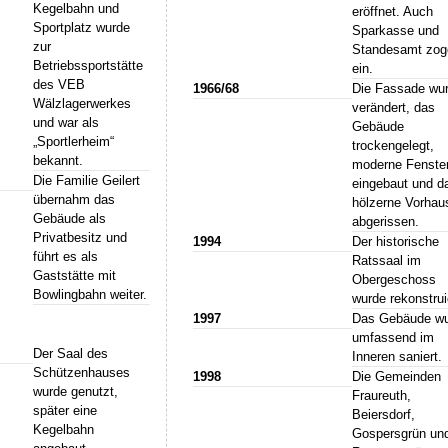
Kegelbahn und
eröffnet. Auch
Sportplatz wurde
Sparkasse und
zur
Standesamt zog
Betriebssportstätte
ein.
des VEB
1966/68
Die Fassade wu
Wälzlagerwerkes
verändert, das
und war als
Gebäude
„Sportlerheim“
trockengelegt,
bekannt.
moderne Fenste
Die Familie Geilert
eingebaut und d
übernahm das
hölzerne Vorhau
Gebäude als
abgerissen.
Privatbesitz und
1994
Der historische
führt es als
Ratssaal im
Gaststätte mit
Obergeschoss
Bowlingbahn weiter.
wurde rekonstrui
1997
Das Gebäude w
umfassend im
Der Saal des
Inneren saniert.
Schützenhauses
1998
Die Gemeinden
wurde genutzt,
Fraureuth,
später eine
Beiersdorf,
Kegelbahn
Gospersgrün un