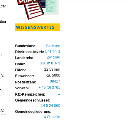
uter
über
WISSENSWERTES
Bundesland:
Sachsen
Chemnitz
Direktionsbezirk:
n
Zwickau
Landkreis:
330 m ü. NN
Höhe:
22,59 km²
Fläche:
 V.
ca. 5000
Einwohner:
08427
Postleitzahl:
+ 49 (0) 3761
Vorwahl:
h
Z
Kfz-Kennzeichen:
m
Gemeindeschlüssel:
14 5 24 060
.V.
Gemeindegliederung:
4 Ortsteile