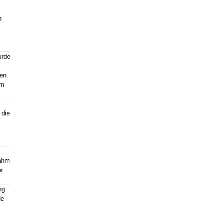
n
urde
hen
im
 die
nahm
r
ng
de