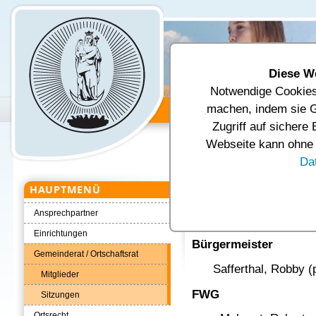
Diese W
Notwendige Cookies 
Unsere Gemeinde
Verwal
machen, indem sie G
Zugriff auf sichere
Aktuelle Seite:
Startseite
Verwal
Webseite kann ohne d
Gemeinderat / Ortschaftsrat
Mitgl
Da
HAUPTMENÜ
Gemeinderat /
Ansprechpartner
Gemeinderat
Einrichtungen
Bürgermeister
Gemeinderat / Ortschaftsrat
Safferthal, Robby (p
Mitglieder
FWG
Sitzungen
Ortsrecht