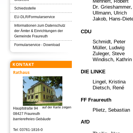
Mehnert, Robert
Dr. Grieshammer, 
Schiedsstelle
Ullmann, Ulrich
EU-DLR/Formularservice
Jakob, Hans-Diete
Informationen zum Datenschutz
CDU
der Ämter & Einrichtungen der
Gemeinde Fraureuth
Schmidt, Peter
Formularservice - Download
Müller, Ludwig
Zuleger, Steve
Windisch, Kathrin
KONTAKT
DIE LINKE
Rathaus
Lingel, Kristina
Dietsch, René
FF Fraureuth
auf der Karte zeigen
Hauptstraße 94
Plietz, Sebastian
08427 Fraureuth
barrierefreies Gebäude
AfD
Tel: 03761-1816-0