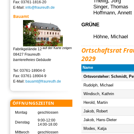
Theilig, Jörg
Fax: 03761-1816-20
Singer, Thomas
E-Mail:
info@fraureuth.de
Hoffmann, Annett
Bauamt
GRÜNE
Höhne, Michael
auf der Karte zeigen
Ortschaftsrat Fra
Fabrikgelände 12
08427 Fraureuth
2029
barrierefreies Gebäude
Name
Tel: 03761-18904-0
Fax: 03761-18904-9
Ortsvorsteher: Schmidt, Pe
E-Mail:
bauamt@fraureuth.de
Rudolph, Michael
Windisch, Kathrin
ÖFFNUNGSZEITEN
Herold, Martin
Jakob, Robert
Montag
geschlossen
Jakob, Hans-Dieter
9:00-12:00
Dienstag
14:00-18.00
Modes, Katja
Mittwoch
geschlossen