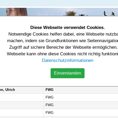
Diese Webseite verwendet Cookies.
Notwendige Cookies helfen dabei, eine Webseite nutzb
tung & Einrichtungen
Tourismus & Freizeit
Wirtschaft
machen, indem sie Grundfunktionen wie Seitennavigatio
Zugriff auf sichere Bereiche der Webseite ermöglichen.
tung & Einrichtungen
Gemeinderat / Ortschaftsrat
Mitglieder
Webseite kann ohne diese Cookies nicht richtig funktion
riode 2024 - 2029
Datenschutzinformationen
t Beiersdorf der Wahlperiode 2024 - 2029
Einverstanden
Partei
nn, Ulrich
FWG
FWG
FWG
FWG