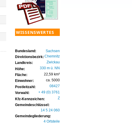
WISSENSWERTES
Bundesland:
Sachsen
Chemnitz
Direktionsbezirk:
Zwickau
Landkreis:
330 m ü. NN
Höhe:
22,59 km²
Fläche:
ca. 5000
Einwohner:
08427
Postleitzahl:
+ 49 (0) 3761
Vorwahl:
Z
Kfz-Kennzeichen:
Gemeindeschlüssel:
14 5 24 060
Gemeindegliederung:
4 Ortsteile