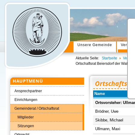
Unsere Gemeinde
Verwal
Aktuelle Seite:
Startseite
Verwal
Ortschaftsrat Beiersdorf der Wahlpe
HAUPTMENÜ
Ortschaftsra
Ansprechpartner
Name
Einrichtungen
Ortsvorsteher: Ullma
Gemeinderat / Ortschaftsrat
Brödner, Uwe
Mitglieder
Skibbe, Michael
Sitzungen
Ullmann, Maxi
Ortsrecht