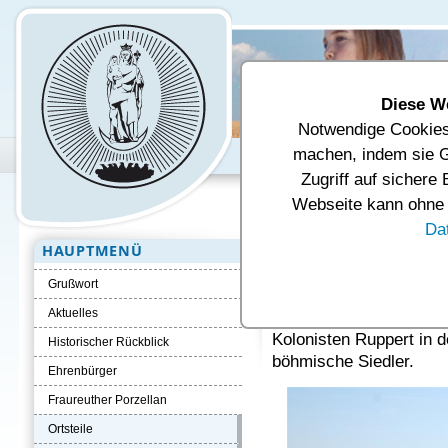
Diese W
Notwendige Cookies 
Unsere Gemeinde
Verwal
machen, indem sie G
Zugriff auf sichere
Aktuelle Seite:
Startseite
Ortsteil
Webseite kann ohne d
Da
HAUPTMENÜ
Ortsteil Ruppe
Grußwort
Ruppertsgrün war urspr
Aktuelles
alten Chroniken erfolgt
Kolonisten Ruppert in 
Historischer Rückblick
böhmische Siedler.
Ehrenbürger
Fraureuther Porzellan
Ortsteile