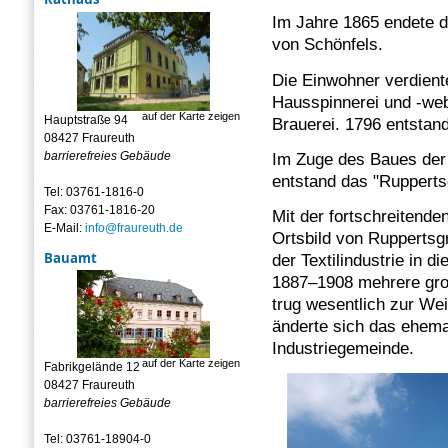
Im Jahre 1865 endete d
von Schönfels.
Die Einwohner verdient
Hausspinnerei und -webe
auf der Karte zeigen
Hauptstraße 94
Brauerei. 1796 entstan
08427 Fraureuth
barrierefreies Gebäude
Im Zuge des Baues der
entstand das "Rupperts
Tel: 03761-1816-0
Fax: 03761-1816-20
Mit der fortschreitende
E-Mail:
info@fraureuth.de
Ortsbild von Ruppertsg
Bauamt
der Textilindustrie in 
1887–1908 mehrere groß
trug wesentlich zur Wei
änderte sich das ehemal
Industriegemeinde.
auf der Karte zeigen
Fabrikgelände 12
08427 Fraureuth
barrierefreies Gebäude
Tel: 03761-18904-0