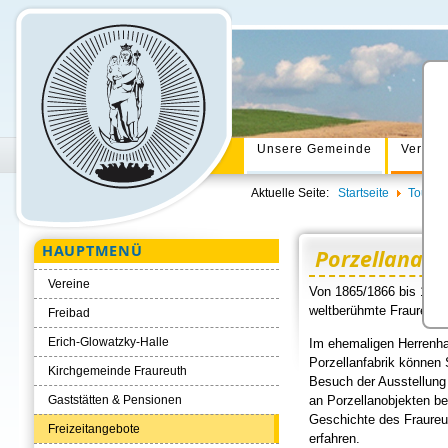
Unsere Gemeinde
Verwal
Aktuelle Seite:
Startseite
Tourism
HAUPTMENÜ
Porzellanaus
Vereine
Von 1865/1866 bis 1926
weltberühmte Fraureuthe
Freibad
Erich-Glowatzky-Halle
Im ehemaligen Herrenha
Porzellanfabrik können 
Kirchgemeinde Fraureuth
Besuch der Ausstellung
an Porzellanobjekten b
Gaststätten & Pensionen
Geschichte des Fraureu
Freizeitangebote
erfahren.