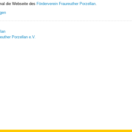
mal die Webseite des
Förderverein Fraureuther Porzellan
.
ngen
llan
euther Porzellan e.V.