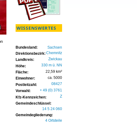
WISSENSWERTES
on
Bundesland:
Sachsen
Chemnitz
Direktionsbezirk:
Zwickau
Landkreis:
330 m ü. NN
Höhe:
22,59 km²
Fläche:
ca. 5000
Einwohner:
08427
Postleitzahl:
+ 49 (0) 3761
Vorwahl:
Z
Kfz-Kennzeichen:
Gemeindeschlüssel:
14 5 24 060
Gemeindegliederung:
4 Ortsteile