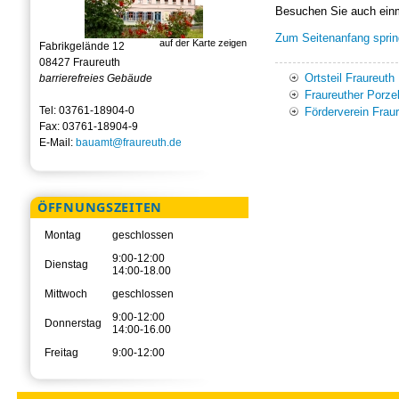
Besuchen Sie auch ein
Zum Seitenanfang spri
auf der Karte zeigen
Fabrikgelände 12
08427 Fraureuth
Ortsteil Fraureuth
barrierefreies Gebäude
Fraureuther Porze
Tel: 03761-18904-0
Förderverein Fraur
Fax: 03761-18904-9
E-Mail:
bauamt@fraureuth.de
ÖFFNUNGSZEITEN
Montag
geschlossen
9:00-12:00
Dienstag
14:00-18.00
Mittwoch
geschlossen
9:00-12:00
Donnerstag
14:00-16.00
Freitag
9:00-12:00