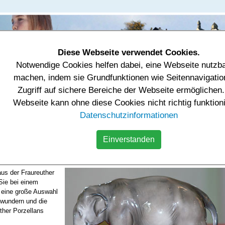
Diese Webseite verwendet Cookies.
Notwendige Cookies helfen dabei, eine Webseite nutzb
tung & Einrichtungen
Tourismus & Freizeit
Wirtschaft
machen, indem sie Grundfunktionen wie Seitennavigatio
Zugriff auf sichere Bereiche der Webseite ermöglichen.
us & Freizeit
Freizeitangebote
Porzellanausstellung
Webseite kann ohne diese Cookies nicht richtig funktion
Datenschutzinformationen
stellung
Einverstanden
 wurde in der "Porzellanfabrik von Römer und Födisch Fraureuth" das
r Porzellan produziert.
us der Fraureuther
Sie bei einem
 eine große Auswahl
ewundern und die
ther Porzellans